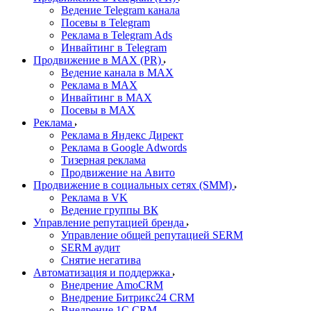
Ведение Telegram канала
Посевы в Telegram
Реклама в Telegram Ads
Инвайтинг в Telegram
Продвижение в MAX (PR)
Ведение канала в MAX
Реклама в MAX
Инвайтинг в MAX
Посевы в MAX
Реклама
Реклама в Яндекс Директ
Реклама в Google Adwords
Тизерная реклама
Продвижение на Авито
Продвижение в социальных сетях (SMM)
Реклама в VK
Ведение группы ВК
Управление репутацией бренда
Управление общей репутацией SERM
SERM аудит
Снятие негатива
Автоматизация и поддержка
Внедрение AmoCRM
Внедрение Битрикс24 CRM
Внедрение 1C CRM